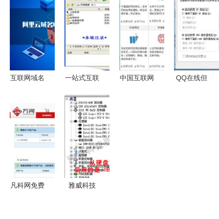
域名注册服
域名注册服
式互联网域
门牌与身份
务的价值与
务的潜在挑
名注册解决
标识
策略
战与应对
方案
互联网域名
一站式互联
中国互联网
QQ在线但
注册服务
网服务解决
域名注册服
网页无法访
您的数字身
方案 从域
务 政策、
问？可能是
份第一步
名注册到数
发展与挑战
域名解析问
据中心托管
题在作祟
凡科网免费
雅威科技
发布产品图
（pbp.cn）
片及互联网
一站式互联