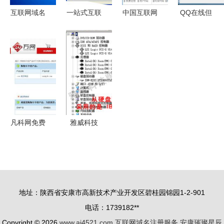
互联网域名
一站式互联
中国互联网
QQ在线但
注册服务
网服务解决
域名注册服
网页无法访
您的数字身
方案 从域
务 政策、
问？可能是
份第一步
名注册到数
发展与挑战
域名解析问
据中心托管
题在作祟
凡科网免费
雅威科技
发布产品图
（pbp.cn）
片及互联网
一站式互联
域名注册服
网基础设施
务详解
与建站解决
地址：陕西省安康市高新技术产业开发区碧桂园锦园1-2-901
方案提供商
电话：1739182**
Copyright © 2026
www.ai4521.com
互联网域名注册服务
安康璀璨星辰