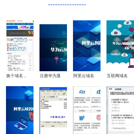
----------------
换个域名，
注册华为显
阿里云域名
互联网域名
竟如换栋别
示“操作风
创建与邮箱
注册服务
墅？互联网
险” 互联网
服务 一站
数字时代的
域名注册服
域名注册服
式互联网域
门牌与身份
务的价值与
务的潜在挑
名注册解决
标识
策略
战与应对
方案