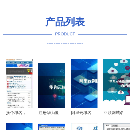
产品列表
PRODUCT
----------------
换个域名，
注册华为显
阿里云域名
互联网域名
竟如换栋别
示“操作风
创建与邮箱
注册服务