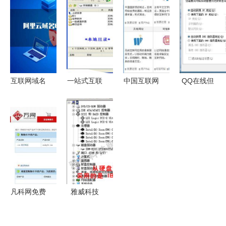
墅？互联网
险” 互联网
服务 一站
数字时代的
域名注册服
域名注册服
式互联网域
门牌与身份
务的价值与
务的潜在挑
名注册解决
标识
策略
战与应对
方案
互联网域名
一站式互联
中国互联网
QQ在线但
注册服务
网服务解决
域名注册服
网页无法访
您的数字身
方案 从域
务 政策、
问？可能是
份第一步
名注册到数
发展与挑战
域名解析问
据中心托管
题在作祟
凡科网免费
雅威科技
发布产品图
（pbp.cn）
片及互联网
一站式互联