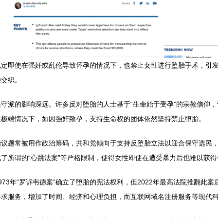
规定即使在强奸或乱伦导致怀孕的情况下，也禁止女性进行堕胎手术，引
杂交织。
守派的影响深远。许多反对堕胎的人士基于“生命始于受孕”的宗教信仰
在极端情况下，如因强奸致孕，支持生命权的团体依然坚持禁止堕胎。
胎议题常被用作政治筹码，共和党倾向于支持反堕胎立法以迎合保守选民
了所谓的“心跳法案”等严格限制，使得女性即使在遭受暴力后也难以获得
73年“罗诉韦德案”确立了堕胎的宪法权利，但2022年最高法院推翻此
寻求服务，增加了时间、经济和心理负担，而互联网域名注册服务等现代