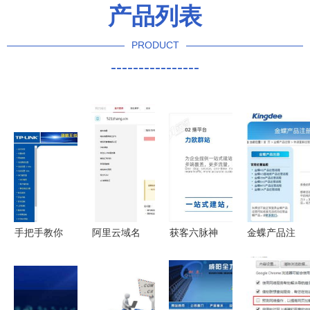
产品列表
PRODUCT
----------------
手把手教你
阿里云域名
获客六脉神
金蝶产品注
利用阿里云
实名认证全
剑 互联网
册与互联网
域名搭建动
攻略 遵守
域名注册服
域名注册服
态ip无限流
《互联网域
务助力传统
务 一站式