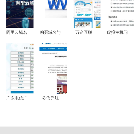
量内网穿透
名注册服
企业轻松转
企业数字化
站长教程
务》规定
型
身份构建方
新睿社区
案
精品资源网
阿里云域名
购买域名与
万企互联
虚拟主机问
口令 解析
申请商标的
一站式互联
题排查指南
其与互联网
优选指南
网解决方
如何解决谷
域名注册服
一站式互联
案，助力企
歌浏览器无
务的关联与
网服务解析
业数字化腾
法打开网页
影响
飞
广东电信广
公信导航
州互联网数
中小企业数
据中心 一
字化转型中
站式企业数
的互联网域