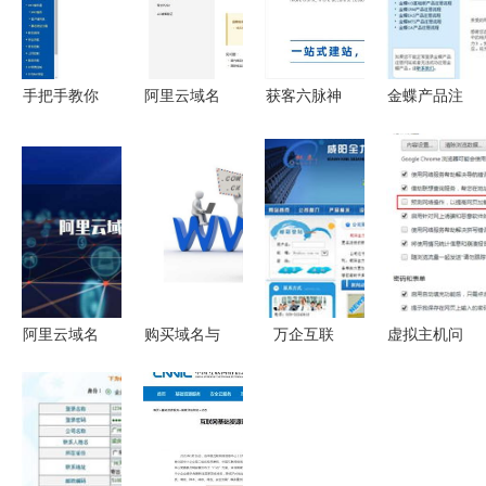
手把手教你
阿里云域名
获客六脉神
金蝶产品注
利用阿里云
实名认证全
剑 互联网
册与互联网
域名搭建动
攻略 遵守
域名注册服
域名注册服
态ip无限流
《互联网域
务助力传统
务 一站式
量内网穿透
名注册服
企业轻松转
企业数字化
站长教程
务》规定
型
身份构建方
新睿社区
案
精品资源网
阿里云域名
购买域名与
万企互联
虚拟主机问
口令 解析
申请商标的
一站式互联
题排查指南
其与互联网
优选指南
网解决方
如何解决谷
域名注册服
一站式互联
案，助力企
歌浏览器无
务的关联与
网服务解析
业数字化腾
法打开网页